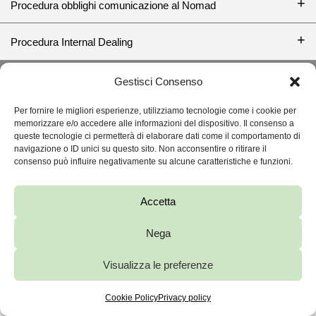
Procedura obblighi comunicazione al Nomad
Procedura Internal Dealing
BACK TO TOP ↑
Gestisci Consenso
Per fornire le migliori esperienze, utilizziamo tecnologie come i cookie per
memorizzare e/o accedere alle informazioni del dispositivo. Il consenso a
queste tecnologie ci permetterà di elaborare dati come il comportamento di
FOPE S.P.A.
navigazione o ID unici su questo sito. Non acconsentire o ritirare il
consenso può influire negativamente su alcune caratteristiche e funzioni.
VIA MARIA TERESA MIONI, 10, 36100VICENZA
FOPE.PEC@LEGALMAIL.IT
+039 0444 286911
C.F. / P.IVA 00163880248
CAPITALE SOCIALE: 5.434.608
Accetta
EUR REA: 114378
Nega
FOPE.COM
PRIVACY AND COOKIE POLICY
WHISTLEBLOWING
Visualizza le preferenze
Cookie Policy
Privacy policy