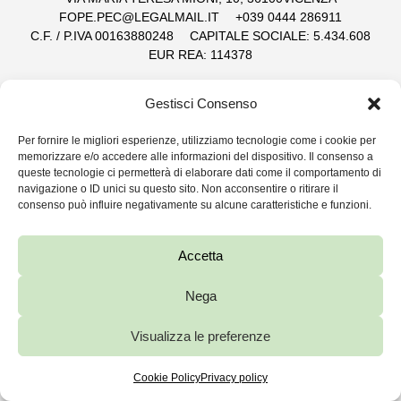
FOPE.PEC@LEGALMAIL.IT
+039 0444 286911
C.F. / P.IVA 00163880248
CAPITALE SOCIALE: 5.434.608
EUR REA: 114378
FOPE.COM
PRIVACY AND COOKIE POLICY
Gestisci Consenso
WHISTLEBLOWING
Per fornire le migliori esperienze, utilizziamo tecnologie come i cookie per
memorizzare e/o accedere alle informazioni del dispositivo. Il consenso a
queste tecnologie ci permetterà di elaborare dati come il comportamento di
navigazione o ID unici su questo sito. Non acconsentire o ritirare il
consenso può influire negativamente su alcune caratteristiche e funzioni.
Accetta
Nega
Visualizza le preferenze
Cookie Policy
Privacy policy