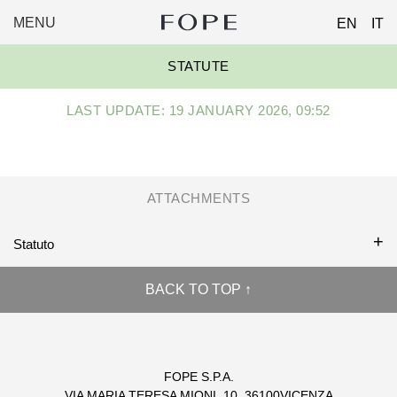
MENU
EN
IT
FOPE
Skip
GROUP
STATUTE
to
content
LAST UPDATE: 19 JANUARY 2026, 09:52
ATTACHMENTS
Statuto
BACK TO TOP ↑
FOPE S.P.A.
VIA MARIA TERESA MIONI, 10, 36100VICENZA