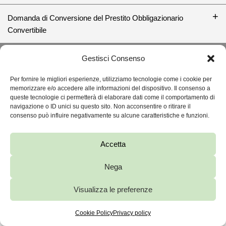
Domanda di Conversione del Prestito Obbligazionario
Convertibile
BACK TO TOP ↑
Gestisci Consenso
Per fornire le migliori esperienze, utilizziamo tecnologie come i cookie per
memorizzare e/o accedere alle informazioni del dispositivo. Il consenso a
queste tecnologie ci permetterà di elaborare dati come il comportamento di
FOPE S.P.A.
navigazione o ID unici su questo sito. Non acconsentire o ritirare il
consenso può influire negativamente su alcune caratteristiche e funzioni.
VIA MARIA TERESA MIONI, 10, 36100VICENZA
FOPE.PEC@LEGALMAIL.IT
+039 0444 286911
C.F. / P.IVA 00163880248
CAPITALE SOCIALE: 5.434.608
Accetta
EUR REA: 114378
Nega
FOPE.COM
PRIVACY AND COOKIE POLICY
WHISTLEBLOWING
Visualizza le preferenze
Cookie Policy
Privacy policy