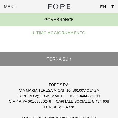
MENU
EN
IT
FOPE
Skip
GROUP
GOVERNANCE
to
content
ULTIMO AGGIORNAMENTO:
TORNA SU ↑
FOPE S.P.A.
VIA MARIA TERESA MIONI, 10, 36100VICENZA
FOPE.PEC@LEGALMAIL.IT
+039 0444 286911
C.F. / P.IVA 00163880248
CAPITALE SOCIALE: 5.434.608
EUR REA: 114378