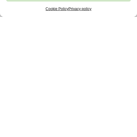
Cookie Policy
Privacy policy
INVESTOR
BILANCI E RELAZIONI
NEWS
THE GOLDEN NOW – LA CAMPAGNA
2026