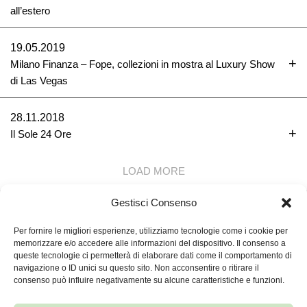
all’estero
19.05.2019
Milano Finanza – Fope, collezioni in mostra al Luxury Show
di Las Vegas
28.11.2018
Il Sole 24 Ore
LOAD MORE
Gestisci Consenso
BACK TO TOP ↑
Per fornire le migliori esperienze, utilizziamo tecnologie come i cookie per
memorizzare e/o accedere alle informazioni del dispositivo. Il consenso a
queste tecnologie ci permetterà di elaborare dati come il comportamento di
navigazione o ID unici su questo sito. Non acconsentire o ritirare il
FOPE S.P.A.
consenso può influire negativamente su alcune caratteristiche e funzioni.
VIA MARIA TERESA MIONI, 10, 36100VICENZA
FOPE.PEC@LEGALMAIL.IT
+039 0444 286911