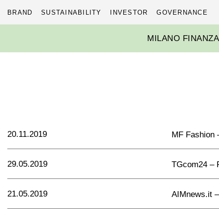
BRAND
SUSTAINABILITY
INVESTOR
GOVERNANCE
Skip
MILANO FINANZ
to
content
20.11.2019
MF Fashion – I
29.05.2019
TGcom24 – F
21.05.2019
AIMnews.it – 