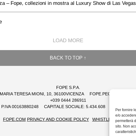
za – Fope, collezioni in mostra al Luxury Show di Las Vegas
e
LOAD MORE
BACK TO TOP ↑
FOPE S.P.A.
 MARIA TERESA MIONI, 10, 36100VICENZA
FOPE.PEC@LEGALMAI
+039 0444 286911
 / P.IVA 00163880248
CAPITALE SOCIALE: 5.434.608
EUR REA: 1
Per fornire 
e/o accedere
FOPE.COM
PRIVACY AND COOKIE POLICY
WHISTLEBLOWING
permetterà d
sito. Non ac
caratteristic