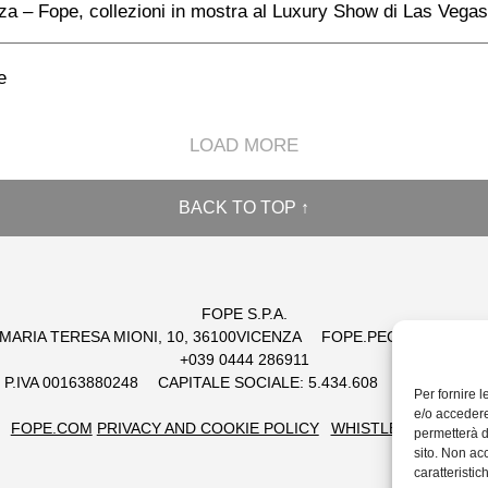
za – Fope, collezioni in mostra al Luxury Show di Las Vegas
e
LOAD MORE
BACK TO TOP ↑
FOPE S.P.A.
 MARIA TERESA MIONI, 10, 36100VICENZA
FOPE.PEC@LEGALMAI
+039 0444 286911
 / P.IVA 00163880248
CAPITALE SOCIALE: 5.434.608
EUR REA: 1
Per fornire 
e/o accedere
FOPE.COM
PRIVACY AND COOKIE POLICY
WHISTLEBLOWING
permetterà d
sito. Non ac
caratteristic