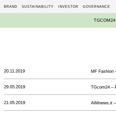
BRAND
SUSTAINABILITY
INVESTOR
GOVERNANCE
Skip
TGCOM24 
to
content
20.11.2019
MF Fashion – I
29.05.2019
TGcom24 – F
21.05.2019
AIMnews.it – 