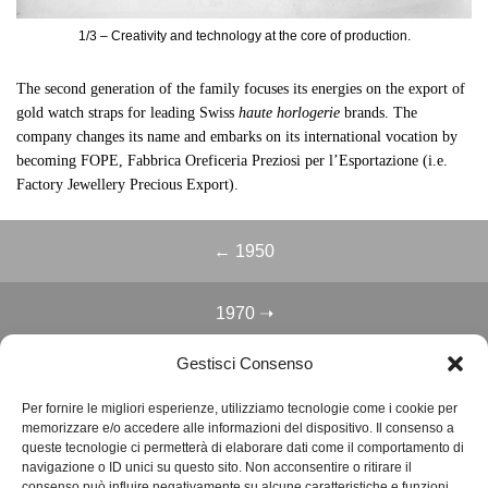
1/3 – Creativity and technology at the core of production.
The second generation of the family focuses its energies on the export of
gold watch straps for leading Swiss
haute horlogerie
brands. The
company changes its name and embarks on its international vocation by
becoming FOPE, Fabbrica Oreficeria Preziosi per l’Esportazione (
i.e.
Factory Jewellery Precious Export
).
← 1950
1970 ➝
Gestisci Consenso
BACK TO TOP ↑
Per fornire le migliori esperienze, utilizziamo tecnologie come i cookie per
memorizzare e/o accedere alle informazioni del dispositivo. Il consenso a
queste tecnologie ci permetterà di elaborare dati come il comportamento di
navigazione o ID unici su questo sito. Non acconsentire o ritirare il
FOPE S.P.A.
consenso può influire negativamente su alcune caratteristiche e funzioni.