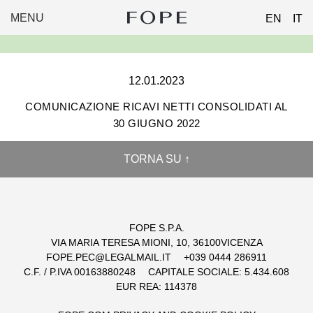
MENU
EN
IT
FOPE
Skip
GROUP
to
content
12.01.2023
COMUNICAZIONE RICAVI NETTI CONSOLIDATI AL
30 GIUGNO 2022
TORNA SU ↑
FOPE S.P.A.
VIA MARIA TERESA MIONI, 10, 36100VICENZA
FOPE.PEC@LEGALMAIL.IT
+039 0444 286911
C.F. / P.IVA 00163880248
CAPITALE SOCIALE: 5.434.608
EUR REA: 114378