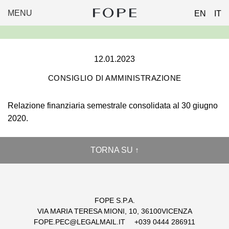
MENU
EN
IT
FOPE
Skip
GROUP
to
content
12.01.2023
CONSIGLIO DI AMMINISTRAZIONE
Relazione finanziaria semestrale consolidata al 30 giugno
2020.
TORNA SU ↑
FOPE S.P.A.
VIA MARIA TERESA MIONI, 10, 36100VICENZA
FOPE.PEC@LEGALMAIL.IT
+039 0444 286911