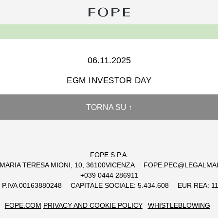
Ri
pe
Fope
Group
06.11.2025
EGM INVESTOR DAY
TORNA SU ↑
FOPE S.P.A.
 MARIA TERESA MIONI, 10, 36100VICENZA
FOPE.PEC@LEGALMAI
+039 0444 286911
 / P.IVA 00163880248
CAPITALE SOCIALE: 5.434.608
EUR REA: 1
FOPE.COM
PRIVACY AND COOKIE POLICY
WHISTLEBLOWING