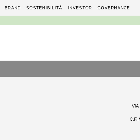
BRAND
SOSTENIBILITÀ
INVESTOR
GOVERNANCE
Skip
to
content
VIA
C.F.