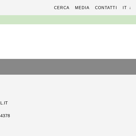
cerca
CERCA
MEDIA
CONTATTI
IT
r:
L.IT
14378