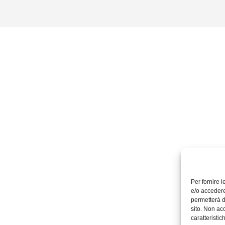
Per fornire 
e/o accedere
permetterà d
sito. Non ac
caratteristic