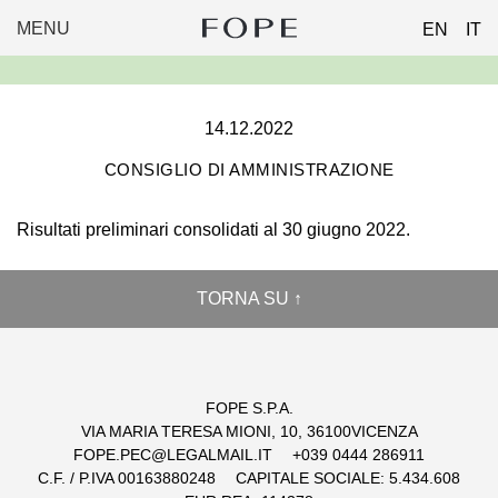
MENU
EN
IT
FOPE
Skip
GROUP
to
content
14.12.2022
CONSIGLIO DI AMMINISTRAZIONE
Risultati preliminari consolidati al 30 giugno 2022.
TORNA SU ↑
FOPE S.P.A.
VIA MARIA TERESA MIONI, 10, 36100VICENZA
FOPE.PEC@LEGALMAIL.IT
+039 0444 286911
C.F. / P.IVA 00163880248
CAPITALE SOCIALE: 5.434.608