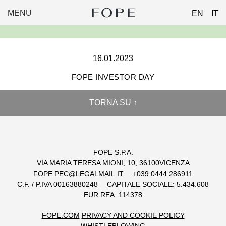
MENU
EN
IT
FOPE
Skip
GROUP
to
content
16.01.2023
FOPE INVESTOR DAY
TORNA SU ↑
FOPE S.P.A.
VIA MARIA TERESA MIONI, 10, 36100VICENZA
FOPE.PEC@LEGALMAIL.IT
+039 0444 286911
C.F. / P.IVA 00163880248
CAPITALE SOCIALE: 5.434.608
EUR REA: 114378
FOPE.COM
PRIVACY AND COOKIE POLICY