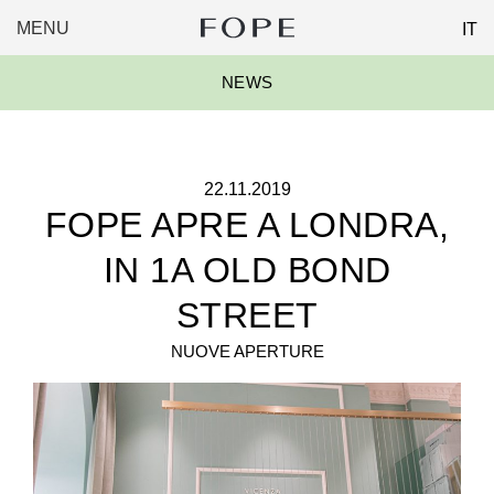
MENU
IT
FOPE
Skip
GROUP
NEWS
to
content
22.11.2019
FOPE APRE A LONDRA,
IN 1A OLD BOND
STREET
NUOVE APERTURE