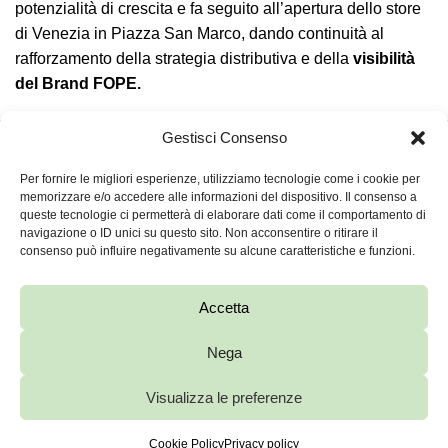
potenzialità di crescita e fa seguito all’apertura dello store
di Venezia in Piazza San Marco, dando continuità al
rafforzamento della strategia distributiva e della
visibilità
del Brand FOPE.
Gestisci Consenso
TORNA SU ↑
Per fornire le migliori esperienze, utilizziamo tecnologie come i cookie per
memorizzare e/o accedere alle informazioni del dispositivo. Il consenso a
queste tecnologie ci permetterà di elaborare dati come il comportamento di
navigazione o ID unici su questo sito. Non acconsentire o ritirare il
FOPE S.P.A.
consenso può influire negativamente su alcune caratteristiche e funzioni.
VIA MARIA TERESA MIONI, 10, 36100VICENZA
FOPE.PEC@LEGALMAIL.IT
+039 0444 286911
Accetta
C.F. / P.IVA 00163880248
CAPITALE SOCIALE: 5.434.608
EUR REA: 114378
Nega
FOPE.COM
PRIVACY AND COOKIE POLICY
WHISTLEBLOWING
Visualizza le preferenze
Cookie Policy
Privacy policy