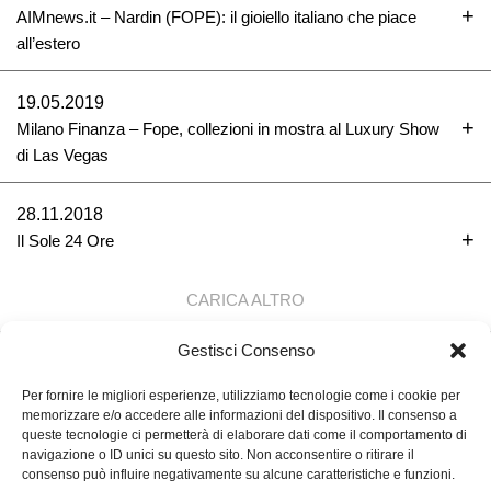
AIMnews.it – Nardin (FOPE): il gioiello italiano che piace
all’estero
19.05.2019
Milano Finanza – Fope, collezioni in mostra al Luxury Show
di Las Vegas
28.11.2018
Il Sole 24 Ore
CARICA ALTRO
Gestisci Consenso
TORNA SU ↑
Per fornire le migliori esperienze, utilizziamo tecnologie come i cookie per
memorizzare e/o accedere alle informazioni del dispositivo. Il consenso a
queste tecnologie ci permetterà di elaborare dati come il comportamento di
navigazione o ID unici su questo sito. Non acconsentire o ritirare il
FOPE S.P.A.
consenso può influire negativamente su alcune caratteristiche e funzioni.
VIA MARIA TERESA MIONI, 10, 36100VICENZA