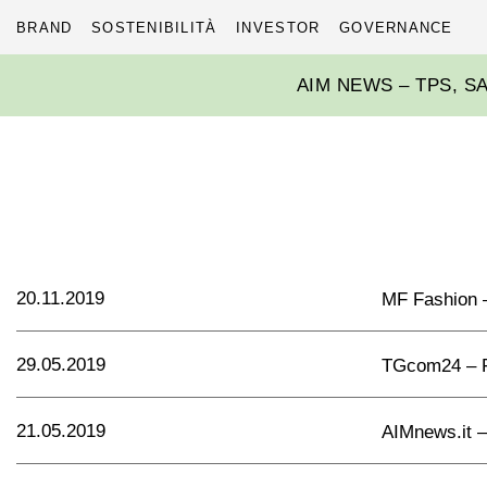
BRAND
SOSTENIBILITÀ
INVESTOR
GOVERNANCE
Skip
AIM NEWS – TPS, SA
to
content
20.11.2019
MF Fashion – I
29.05.2019
TGcom24 – F
21.05.2019
AIMnews.it – 