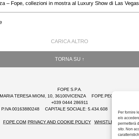
za – Fope, collezioni in mostra al Luxury Show di Las Vegas
e
CARICA ALTRO
TORNA SU ↑
FOPE S.P.A.
 MARIA TERESA MIONI, 10, 36100VICENZA
FOPE.PEC@LEGALMAI
+039 0444 286911
 / P.IVA 00163880248
CAPITALE SOCIALE: 5.434.608
EUR REA: 1
Per fornire 
e/o accedere
FOPE.COM
PRIVACY AND COOKIE POLICY
WHISTLEBLOWING
permetterà d
sito. Non ac
caratteristic