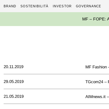
BRAND
SOSTENIBILITÀ
INVESTOR
GOVERNANCE
Skip
MF – FOPE: 
to
content
20.11.2019
MF Fashion – I
29.05.2019
TGcom24 – F
21.05.2019
AIMnews.it – 