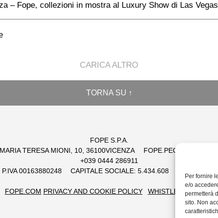
za – Fope, collezioni in mostra al Luxury Show di Las Vegas
e
CARICA ALTRO
TORNA SU ↑
FOPE S.P.A.
 MARIA TERESA MIONI, 10, 36100VICENZA
FOPE.PEC@LEGALMAI
+039 0444 286911
 / P.IVA 00163880248
CAPITALE SOCIALE: 5.434.608
EUR REA: 1
Per fornire 
e/o accedere
FOPE.COM
PRIVACY AND COOKIE POLICY
WHISTLEBLOWING
permetterà d
sito. Non ac
caratteristic