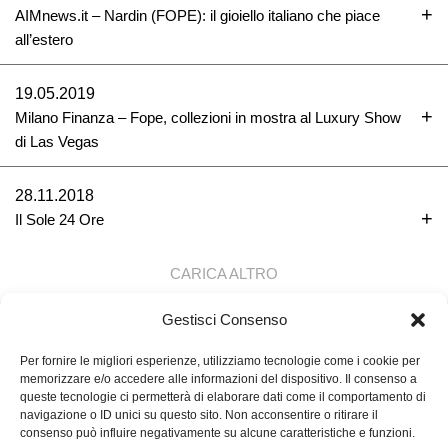
AIMnews.it – Nardin (FOPE): il gioiello italiano che piace
all’estero
19.05.2019
Milano Finanza – Fope, collezioni in mostra al Luxury Show
di Las Vegas
28.11.2018
Il Sole 24 Ore
CARICA ALTRO
Gestisci Consenso
TORNA SU ↑
Per fornire le migliori esperienze, utilizziamo tecnologie come i cookie per
memorizzare e/o accedere alle informazioni del dispositivo. Il consenso a
queste tecnologie ci permetterà di elaborare dati come il comportamento di
navigazione o ID unici su questo sito. Non acconsentire o ritirare il
FOPE S.P.A.
consenso può influire negativamente su alcune caratteristiche e funzioni.
VIA MARIA TERESA MIONI, 10, 36100VICENZA