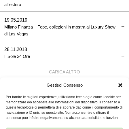
all’estero
19.05.2019
Milano Finanza – Fope, collezioni in mostra al Luxury Show
di Las Vegas
28.11.2018
Il Sole 24 Ore
CARICA ALTRO
Gestisci Consenso
TORNA SU ↑
Per fornire le migliori esperienze, utilizziamo tecnologie come i cookie per
memorizzare e/o accedere alle informazioni del dispositivo. Il consenso a
queste tecnologie ci permetterà di elaborare dati come il comportamento di
navigazione o ID unici su questo sito. Non acconsentire o ritirare il
FOPE S.P.A.
consenso può influire negativamente su alcune caratteristiche e funzioni.
VIA MARIA TERESA MIONI, 10, 36100VICENZA
FOPE.PEC@LEGALMAIL.IT
+039 0444 286911