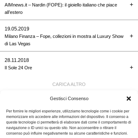
AIMnews.it – Nardin (FOPE): il gioiello italiano che piace
all’estero
19.05.2019
Milano Finanza – Fope, collezioni in mostra al Luxury Show
di Las Vegas
28.11.2018
Il Sole 24 Ore
CARICA ALTRO
Gestisci Consenso
TORNA SU ↑
Per fornire le migliori esperienze, utilizziamo tecnologie come i cookie per
memorizzare e/o accedere alle informazioni del dispositivo. Il consenso a
queste tecnologie ci permetterà di elaborare dati come il comportamento di
navigazione o ID unici su questo sito. Non acconsentire o ritirare il
FOPE S.P.A.
consenso può influire negativamente su alcune caratteristiche e funzioni.
VIA MARIA TERESA MIONI, 10, 36100VICENZA