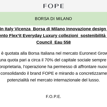
Ri
pe
Fope
BORSA DI MILANO
Group
n Italy
Vicenza
Borsa di Milano
innovazione
design
ento
Flex’it
Everyday Luxury
collezioni
sostenibilità
Council
Eau 558
 è quotata alla Borsa Italiana nel mercato Euronext Grow
na quota pari a circa il 70% del capitale sociale sempre 
proprietaria, l’operazione ha permesso di affrontare nuov
 consolidando il brand FOPE e mirando a concretizzarne
potenzialità nel mercato internazionale del lusso.
F.O.P.E.