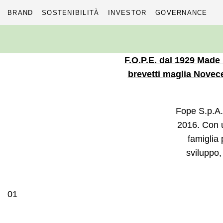
BRAND
SOSTENIBILITÀ
INVESTOR
GOVERNANCE
Skip
to
content
F.O.P.E.
dal 1929
Made i
brevetti
maglia Novec
Fope S.p.A.
2016. Con u
famiglia 
sviluppo,
01