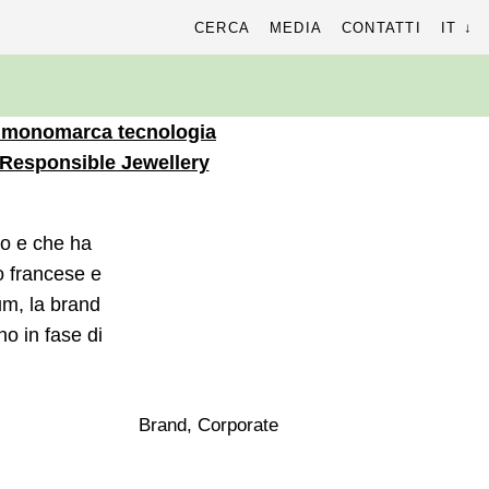
cerca
CERCA
MEDIA
CONTATTI
IT
r:
monomarca
tecnologia
Responsible Jewellery
to e che ha
o francese e
um, la brand
o in fase di
Brand, Corporate