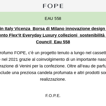
Ri
pe
Fope
EAU 558
Group
n Italy
Vicenza
Borsa di Milano
innovazione
design
ento
Flex’it
Everyday Luxury
collezioni
sostenibilità
Council
Eau 558
profumo FOPE, c’è un progetto tenuto a lungo nel casset
ce nel 2021 grazie al coinvolgimento di un importante nas
orazione di Venini per la confezione. Oltre all’eau de parf
nclude una preziosa candela profumata e altri prodotti son
realizzazione.
F.O.P.E.