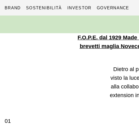
BRAND
SOSTENIBILITÀ
INVESTOR
GOVERNANCE
Skip
to
content
F.O.P.E.
dal 1929
Made i
brevetti
maglia Novec
Dietro al 
visto la lu
alla collab
extension i
01