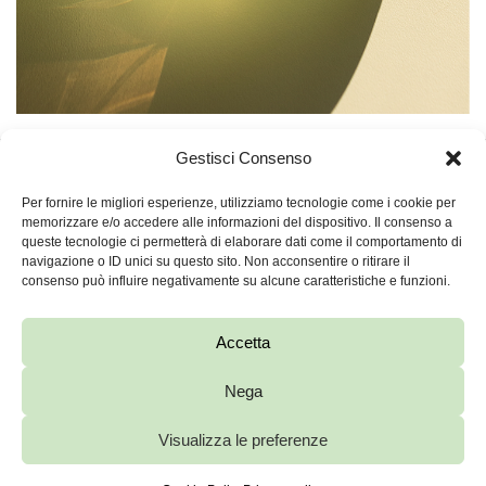
Gestisci Consenso
TORNA SU ↑
Per fornire le migliori esperienze, utilizziamo tecnologie come i cookie per
memorizzare e/o accedere alle informazioni del dispositivo. Il consenso a
queste tecnologie ci permetterà di elaborare dati come il comportamento di
navigazione o ID unici su questo sito. Non acconsentire o ritirare il
FOPE S.P.A.
consenso può influire negativamente su alcune caratteristiche e funzioni.
VIA MARIA TERESA MIONI, 10, 36100VICENZA
FOPE.PEC@LEGALMAIL.IT
+039 0444 286911
Accetta
C.F. / P.IVA 00163880248
CAPITALE SOCIALE: 5.434.608
EUR REA: 114378
Nega
FOPE.COM
PRIVACY AND COOKIE POLICY
WHISTLEBLOWING
Visualizza le preferenze