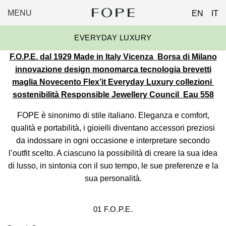
MENU
EN
IT
FOPE
Skip
GROUP
EVERYDAY LUXURY
to
content
F.O.P.E.
dal 1929
Made in Italy
Vicenza
Borsa di Milano
innovazione
design
monomarca
tecnologia
brevetti
maglia Novecento
Flex’it
Everyday Luxury
collezioni
sostenibilità
Responsible Jewellery Council
Eau 558
FOPE è sinonimo di stile italiano. Eleganza e comfort,
qualità e portabilità, i gioielli diventano accessori preziosi
da indossare in ogni occasione e interpretare secondo
l’outfit scelto. A ciascuno la possibilità di creare la sua idea
di lusso, in sintonia con il suo tempo, le sue preferenze e la
sua personalità.
01
F.O.P.E.